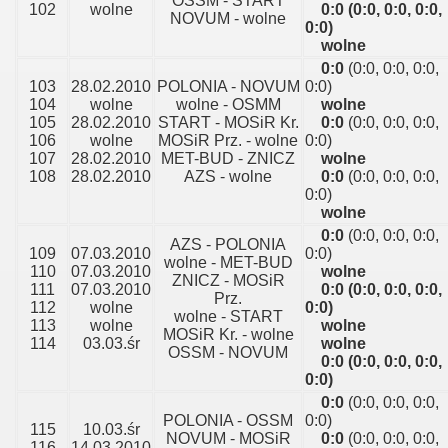
OSSM - START
102
wolne
0:0
(0:0, 0:0, 0:0,
NOVUM - wolne
0:0)
wolne
0:0
(0:0, 0:0, 0:0,
103
28.02.2010
POLONIA - NOVUM
0:0)
104
wolne
wolne - OSMM
wolne
105
28.02.2010
START - MOSiR Kr.
0:0
(0:0, 0:0, 0:0,
106
wolne
MOSiR Prz. - wolne
0:0)
107
28.02.2010
MET-BUD - ZNICZ
wolne
108
28.02.2010
AZS - wolne
0:0
(0:0, 0:0, 0:0,
0:0)
wolne
0:0
(0:0, 0:0, 0:0,
AZS - POLONIA
109
07.03.2010
0:0)
wolne - MET-BUD
110
07.03.2010
wolne
ZNICZ - MOSiR
111
07.03.2010
0:0
(0:0, 0:0, 0:0,
Prz.
112
wolne
0:0)
wolne - START
113
wolne
wolne
MOSiR Kr. - wolne
114
03.03.śr
wolne
OSSM - NOVUM
0:0
(0:0, 0:0, 0:0,
0:0)
0:0
(0:0, 0:0, 0:0,
POLONIA - OSSM
0:0)
115
10.03.śr
NOVUM - MOSiR
0:0
(0:0, 0:0, 0:0,
116
14.03.2010