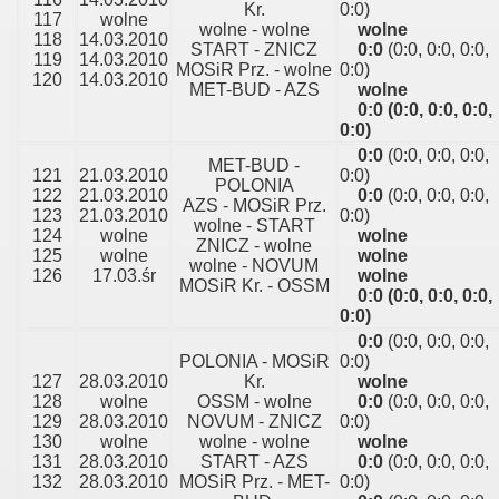
Kr.
0:0)
117
wolne
wolne - wolne
wolne
118
14.03.2010
START - ZNICZ
0:0
(0:0, 0:0, 0:0,
119
14.03.2010
MOSiR Prz. - wolne
0:0)
120
14.03.2010
MET-BUD - AZS
wolne
0:0
(0:0, 0:0, 0:0,
0:0)
0:0
(0:0, 0:0, 0:0,
MET-BUD -
121
21.03.2010
0:0)
POLONIA
122
21.03.2010
0:0
(0:0, 0:0, 0:0,
AZS - MOSiR Prz.
123
21.03.2010
0:0)
wolne - START
124
wolne
wolne
ZNICZ - wolne
125
wolne
wolne
wolne - NOVUM
126
17.03.śr
wolne
MOSiR Kr. - OSSM
0:0
(0:0, 0:0, 0:0,
0:0)
0:0
(0:0, 0:0, 0:0,
POLONIA - MOSiR
0:0)
127
28.03.2010
Kr.
wolne
128
wolne
OSSM - wolne
0:0
(0:0, 0:0, 0:0,
129
28.03.2010
NOVUM - ZNICZ
0:0)
130
wolne
wolne - wolne
wolne
131
28.03.2010
START - AZS
0:0
(0:0, 0:0, 0:0,
132
28.03.2010
MOSiR Prz. - MET-
0:0)