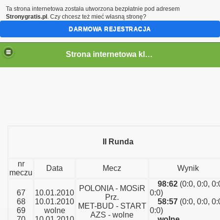
Ta strona internetowa została utworzona bezpłatnie pod adresem
Stronygratis.pl
. Czy chcesz też mieć własną stronę?
DARMOWA REJESTRACJA
Strona internetowa klubu MOSiR Przeworsk
II Runda
nr
Data
Mecz
Wynik
meczu
98:62
(0:0, 0:0, 0:
POLONIA - MOSiR
67
10.01.2010
0:0)
Prz.
68
10.01.2010
58:57
(0:0, 0:0, 0:
MET-BUD - START
69
wolne
0:0)
AZS - wolne
70
10.01.2010
wolne