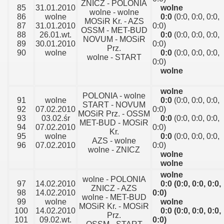
ZNICZ - POLONIA
85
31.01.2010
wolne
wolne - wolne
86
wolne
0:0
(0:0, 0:0, 0:0,
MOSiR Kr. - AZS
87
31.01.2010
0:0)
OSSM - MET-BUD
88
26.01.wt.
0:0
(0:0, 0:0, 0:0,
NOVUM - MOSiR
89
30.01.2010
0:0)
Prz.
90
wolne
0:0
(0:0, 0:0, 0:0,
wolne - START
0:0)
wolne
wolne
POLONIA - wolne
91
wolne
0:0
(0:0, 0:0, 0:0,
START - NOVUM
92
07.02.2010
0:0)
MOSiR Prz. - OSSM
93
03.02.śr
0:0
(0:0, 0:0, 0:0,
MET-BUD - MOSiR
94
07.02.2010
0:0)
Kr.
95
wolne
0:0
(0:0, 0:0, 0:0,
AZS - wolne
96
07.02.2010
0:0)
wolne - ZNICZ
wolne
wolne
wolne
wolne - POLONIA
97
14.02.2010
0:0
(0:0, 0:0, 0:0,
ZNICZ - AZS
98
14.02.2010
0:0)
wolne - MET-BUD
99
wolne
wolne
MOSiR Kr. - MOSiR
100
14.02.2010
0:0
(0:0, 0:0, 0:0,
Prz.
101
09.02.wt.
0:0)