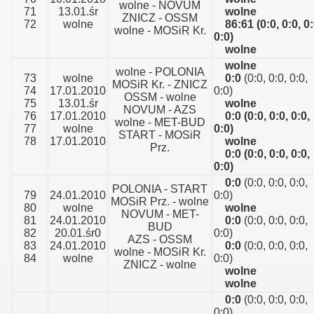
wolne - NOVUM
71
13.01.śr
wolne
ZNICZ - OSSM
72
wolne
86:61
(0:0, 0:0, 0:
wolne - MOSiR Kr.
0:0)
wolne
wolne
wolne - POLONIA
73
wolne
0:0
(0:0, 0:0, 0:0,
MOSiR Kr. - ZNICZ
74
17.01.2010
0:0)
OSSM - wolne
75
13.01.śr
wolne
NOVUM - AZS
76
17.01.2010
0:0
(0:0, 0:0, 0:0,
wolne - MET-BUD
77
wolne
0:0)
START - MOSiR
78
17.01.2010
wolne
Prz.
0:0
(0:0, 0:0, 0:0,
0:0)
0:0
(0:0, 0:0, 0:0,
POLONIA - START
79
24.01.2010
0:0)
MOSiR Prz. - wolne
80
wolne
wolne
NOVUM - MET-
81
24.01.2010
0:0
(0:0, 0:0, 0:0,
BUD
82
20.01.śr0
0:0)
AZS - OSSM
83
24.01.2010
0:0
(0:0, 0:0, 0:0,
wolne - MOSiR Kr.
84
wolne
0:0)
ZNICZ - wolne
wolne
wolne
0:0
(0:0, 0:0, 0:0,
0:0)