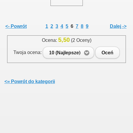
<- Powrót
1
2
3
4
5
6
7
8
9
Dalej ->
5,50
Ocena:
(2 Oceny)
Twoja ocena:
10 (Najlepsze)
Oceń
<= Powrót do kategorii